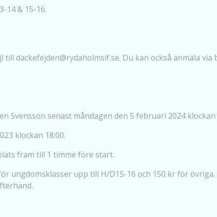
3-14 & 15-16.
jl till dackefejden@rydaholmsif.se. Du kan också anmäla via b
gren Svensson senast måndagen den 5 februari 2024 klockan 
023 klockan 18:00.
ts fram till 1 timme före start.
 för ungdomsklasser upp till H/D15-16 och 150 kr för övriga.
fterhand.