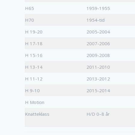
H65
1959-1955
H70
1954-tid
H 19-20
2005-2004
H 17-18
2007-2006
H 15-16
2009-2008
H 13-14
2011-2010
H 11-12
2013-2012
H 9-10
2015-2014
H Motion
Knatteklass
H/D 0–8 år