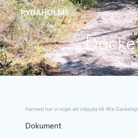
Hoppa
RYDAHOLMS
IF
till
innehåll
Dackef
Härmed har vi nöjet att inbjuda till 49:e Dackefe
Dokument