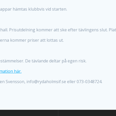
appar hämtas klubbvis vid starten.
hall. Prisutdelning kommer att ske efter tävlingens slut. Pl
serna kommer priser att lottas ut.
estämmelser. De tävlande deltar på egen risk.
mation här.
n Svensson, info@rydaholmsif.se eller 073-0348724.