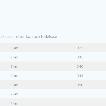
ersklasser efter kön och födelseår:
9 km
D21
9 km
D35
9 km
D40
9 km
D45
9 km
D50
7 km
7 km